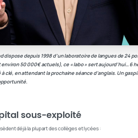
nd dispose depuis 1998 d’un laboratoire de langues de 24 po
t environ 50 000€ actuels), ce « labo » sert aujourd’hui… 6 
é à clé, en attendant la prochaine séance d’anglais. Un gaspi
opportunité.
apital sous-exploité
sèdent déjà la plupart des collèges et lycées :