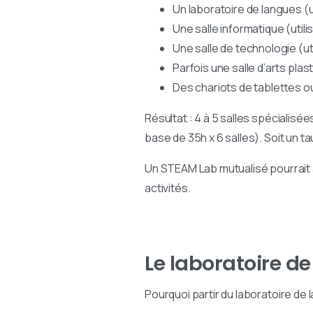
Un laboratoire de langues 
Une salle informatique (util
Une salle de technologie (u
Parfois une salle d’arts pla
Des chariots de tablettes o
Résultat : 4 à 5 salles spécialisé
base de 35h x 6 salles). Soit un t
Un STEAM Lab mutualisé pourrait
activités.
Le laboratoire d
Pourquoi partir du laboratoire de 