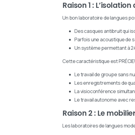
Raison 1 : L’isolatio
Un bon laboratoire de langues po
Des casques antibruit qui i
Parfois une acoustique de 
Un système permettant à 24
Cette caractéristique est PRÉCIE
Le travail de groupe sans 
Les enregistrements de qua
La visioconférence simultan
Le travail autonome avec re
Raison 2 : Le mobili
Les laboratoires de langues mod