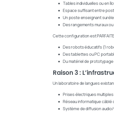
Tables individuelles ou en îl
Espace suffisant entre postes 
Un poste enseignant suréle
Des rangements muraux ou
Cette configuration est PARFAITE 
Des robots éducatifs (1 rob
Des tablettes ou PC porta
Du matériel de prototypage
Raison 3 : L’infrast
Un laboratoire de langues existan
Prises électriques multiple
Réseau informatique câblé 
Système de diffusion audio/