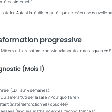
u écran interactif
nstaller. Autant la réutiliser plutôt que de créer une nouvelle s
sformation progressive
s Mitterrand a transformé son vieux laboratoire de langues en
agnostic (Mois 1)
n réel (EDT sur 4 semaines)
ui aimerait utiliser la salle ? Pour quoi faire ?
stant (matériel fonctionnel / obsolète)
ntéressées (langues, maths, sciences, techno, français)