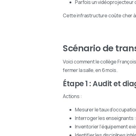
Parfois un vidéoprojecteur o
Cette infrastructure coûte cher à i
Scénario de tran
Voici comment le collège Françoi
fermer la salle, en 6 mois.
Étape 1 : Audit et di
Actions :
Mesurer le taux d’occupatio
Interroger les enseignants : Q
Inventorier l’équipement exi
Identifier les disciplines i