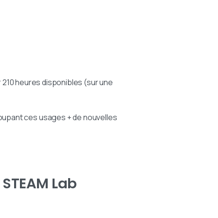
ur 210 heures disponibles (sur une
oupant ces usages + de nouvelles
n STEAM Lab