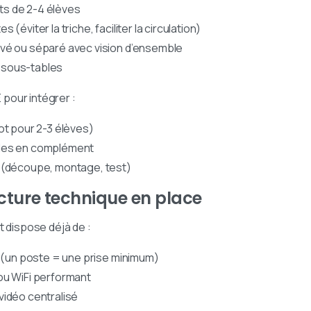
ots de 2-4 élèves
(éviter la triche, faciliter la circulation)
vé ou séparé avec vision d’ensemble
 sous-tables
pour intégrer :
ot pour 2-3 élèves)
bles en complément
 (découpe, montage, test)
ructure technique en place
t dispose déjà de :
s (un poste = une prise minimum)
ou WiFi performant
vidéo centralisé