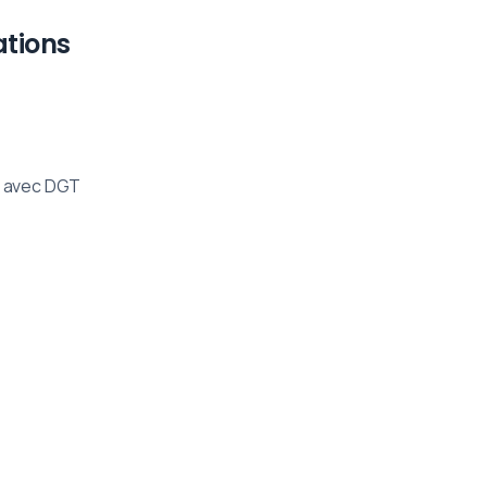
tions
u avec DGT