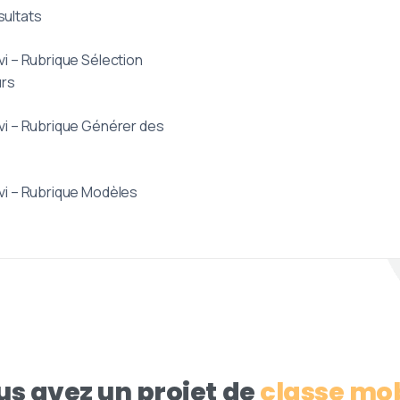
sultats
vi – Rubrique Sélection
urs
vi – Rubrique Générer des
vi – Rubrique Modèles
us avez un projet de
classe mob