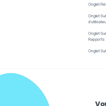
Onglet Ré
Onglet Sui
d’utilisate
Onglet Sui
Rapports
Onglet Sui
Vo