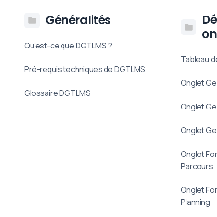
Dé
Généralités
on
Qu’est-ce que DGTLMS ?
Tableau de
Pré-requis techniques de DGTLMS
Onglet Ges
Glossaire DGTLMS
Onglet Ge
Onglet Ge
Onglet Fo
Parcours
Onglet Fo
Planning